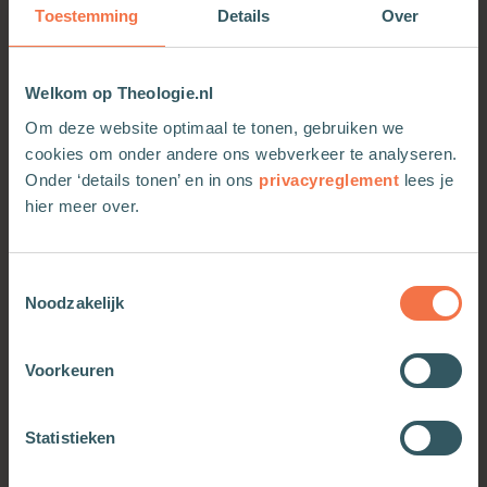
• geen gemakkelijke antwoorden, maar wel een
Toestemming
Details
Over
eerlijke zoektocht en een glans van hoop
• geschikt voor reflectie en inspiratie
• het boek bevat verdieping met kijk- en
Welkom op Theologie.nl
reflectievragen, gebeden en liederen
Om deze website optimaal te tonen, gebruiken we
• ook te gebruiken in kringwerk en pastoraat
cookies om onder andere ons webverkeer te analyseren.
Renée Tanis-Wierenga (31) is een HBO-theoloog
Onder ‘details tonen’ en in ons
privacyreglement
lees je
die spreekt in beelden. Ze woont in Klooster
hier meer over.
Nieuw Sion, waar ze samen met haar
leefgemeenschap God zoekt.
Toestemmingsselectie
Noodzakelijk
Voorkeuren
OOK INTERESSANT
Statistieken