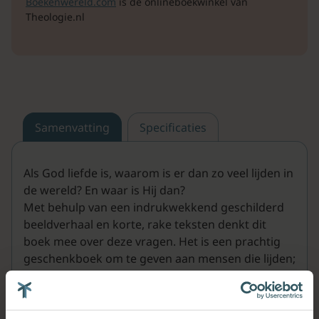
Boekenwereld.com
is de onlineboekwinkel van
Theologie.nl
Samenvatting
Specificaties
Als God liefde is, waarom is er dan zo veel lijden in
de wereld? En waar is Hij dan?
Met behulp van een indrukwekkend geschilderd
beeldverhaal en korte, rake teksten denkt dit
boek mee over deze vragen. Het is een prachtig
geschenkboek om te geven aan mensen die lijden;
in hun persoonlijk leven of door wat er speelt in
de wereld.