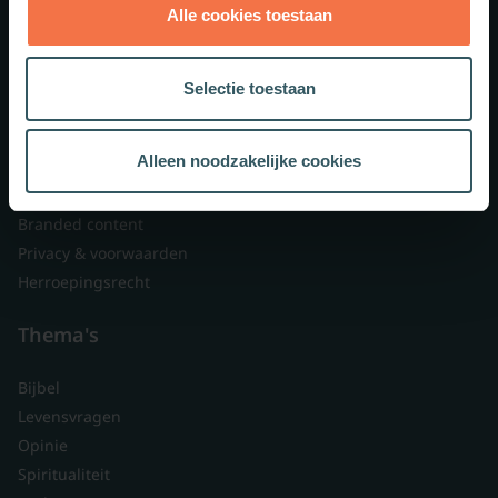
Alle cookies toestaan
Theologie.nl
Lid worden
Selectie toestaan
Over ons
Nieuwsbrieven
Alleen noodzakelijke cookies
Veelgestelde vragen
Contact
Branded content
Privacy & voorwaarden
Herroepingsrecht
Thema's
Bijbel
Levensvragen
Opinie
Spiritualiteit