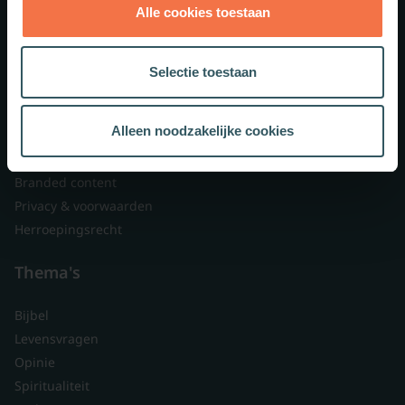
Alle cookies toestaan
Theologie.nl
Lid worden
Selectie toestaan
Over ons
Nieuwsbrieven
Alleen noodzakelijke cookies
Veelgestelde vragen
Contact
Branded content
Privacy & voorwaarden
Herroepingsrecht
Thema's
Bijbel
Levensvragen
Opinie
Spiritualiteit