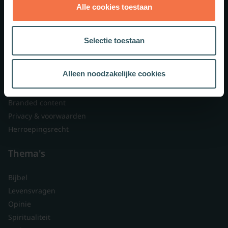
Alle cookies toestaan
Theologie.nl
Lid worden
Selectie toestaan
Over ons
Nieuwsbrieven
Alleen noodzakelijke cookies
Veelgestelde vragen
Contact
Branded content
Privacy & voorwaarden
Herroepingsrecht
Thema's
Bijbel
Levensvragen
Opinie
Spiritualiteit