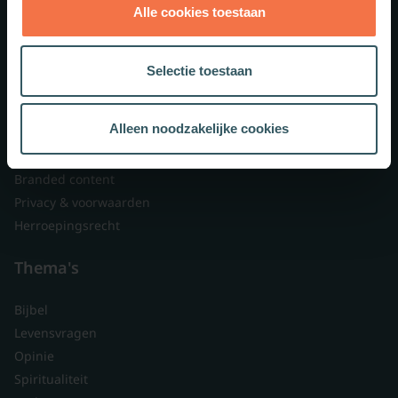
Alle cookies toestaan
Theologie.nl
Lid worden
Selectie toestaan
Over ons
Nieuwsbrieven
Alleen noodzakelijke cookies
Veelgestelde vragen
Contact
Branded content
Privacy & voorwaarden
Herroepingsrecht
Thema's
Bijbel
Levensvragen
Opinie
Spiritualiteit