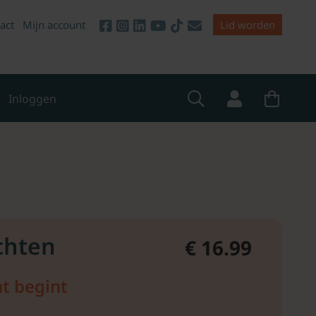
act
Mijn account
Lid worden
Inloggen
chten
€ 16.99
ht begint