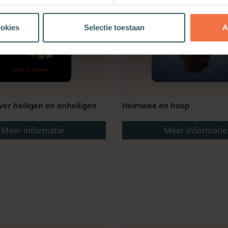
ookies
Selectie toestaan
A
er heiligen en onheiligen
Heimwee en hoop
Meer informatie
Meer informatie