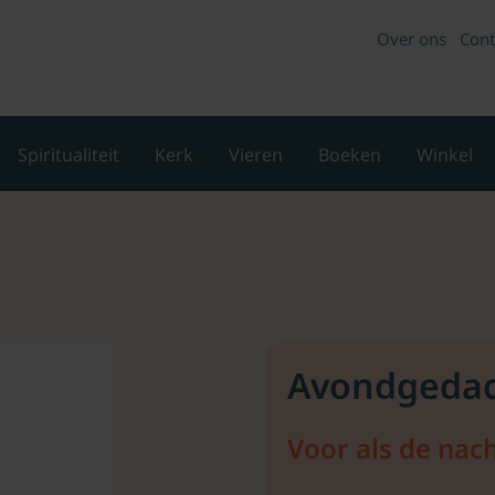
Over ons
Cont
Spiritualiteit
Kerk
Vieren
Boeken
Winkel
Avondgeda
Voor als de nac