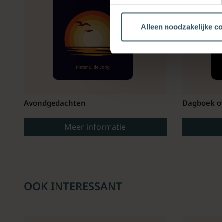
Alleen noodzakelijke c
Avondgedachten
Dagboek ov
Meer informatie
OOK INTERESSANT