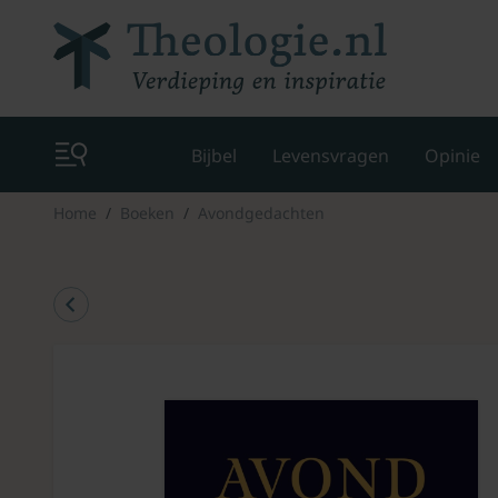
Bijbel
Levensvragen
Opinie
Home
Boeken
Avondgedachten