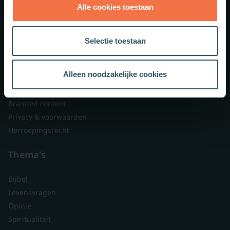
Alle cookies toestaan
Theologie.nl
Lid worden
Selectie toestaan
Over ons
Nieuwsbrieven
Alleen noodzakelijke cookies
Veelgestelde vragen
Contact
Branded content
Privacy & voorwaarden
Herroepingsrecht
Thema's
Bijbel
Levensvragen
Opinie
Spiritualiteit