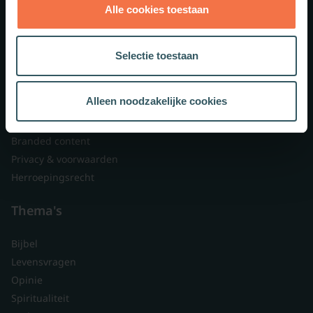
Alle cookies toestaan
Theologie.nl
Lid worden
Selectie toestaan
Over ons
Nieuwsbrieven
Alleen noodzakelijke cookies
Veelgestelde vragen
Contact
Branded content
Privacy & voorwaarden
Herroepingsrecht
Thema's
Bijbel
Levensvragen
Opinie
Spiritualiteit