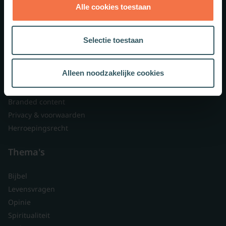
Alle cookies toestaan
Theologie.nl
Lid worden
Selectie toestaan
Over ons
Nieuwsbrieven
Alleen noodzakelijke cookies
Veelgestelde vragen
Contact
Branded content
Privacy & voorwaarden
Herroepingsrecht
Thema's
Bijbel
Levensvragen
Opinie
Spiritualiteit