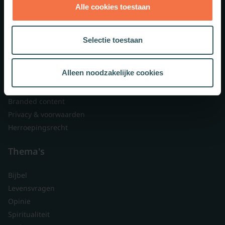
Alle cookies toestaan
Theologie.nl
Lid worden
Selectie toestaan
Over ons
Nieuwsbrieven
Alleen noodzakelijke cookies
Veelgestelde vragen
Contact
Branded content
Privacy & voorwaarden
Herroepingsrecht
Thema's
Bijbel
Levensvragen
Opinie
Spiritualiteit