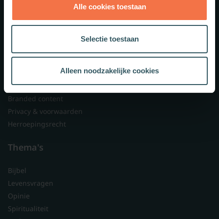
Alle cookies toestaan
Theologie.nl
Lid worden
Selectie toestaan
Over ons
Nieuwsbrieven
Alleen noodzakelijke cookies
Veelgestelde vragen
Contact
Branded content
Privacy & voorwaarden
Herroepingsrecht
Thema's
Bijbel
Levensvragen
Opinie
Spiritualiteit