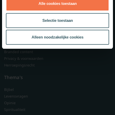
Alle cookies toestaan
Theologie.nl
Lid worden
Selectie toestaan
Over ons
Nieuwsbrieven
Alleen noodzakelijke cookies
Veelgestelde vragen
Contact
Branded content
Privacy & voorwaarden
Herroepingsrecht
Thema's
Bijbel
Levensvragen
Opinie
Spiritualiteit