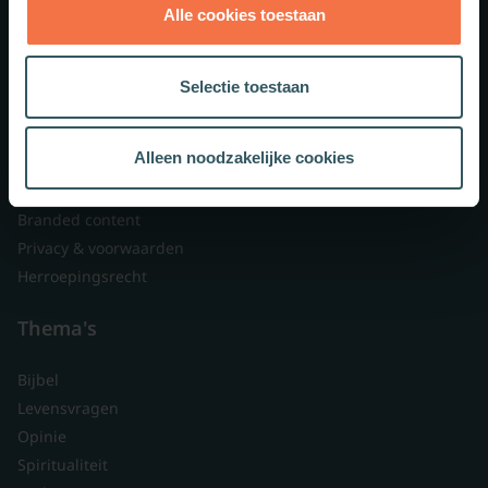
Alle cookies toestaan
Theologie.nl
Lid worden
Selectie toestaan
Over ons
Nieuwsbrieven
Alleen noodzakelijke cookies
Veelgestelde vragen
Contact
Branded content
Privacy & voorwaarden
Herroepingsrecht
Thema's
Bijbel
Levensvragen
Opinie
Spiritualiteit