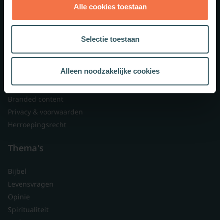
Alle cookies toestaan
Theologie.nl
Lid worden
Selectie toestaan
Over ons
Nieuwsbrieven
Alleen noodzakelijke cookies
Veelgestelde vragen
Contact
Branded content
Privacy & voorwaarden
Herroepingsrecht
Thema's
Bijbel
Levensvragen
Opinie
Spiritualiteit