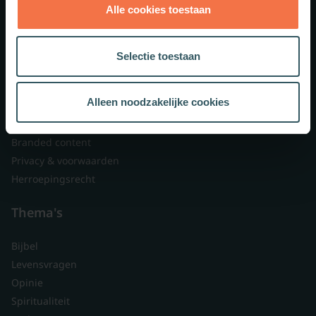
Alle cookies toestaan
Theologie.nl
Lid worden
Selectie toestaan
Over ons
Nieuwsbrieven
Alleen noodzakelijke cookies
Veelgestelde vragen
Contact
Branded content
Privacy & voorwaarden
Herroepingsrecht
Thema's
Bijbel
Levensvragen
Opinie
Spiritualiteit