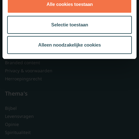
Alle cookies toestaan
Theologie.nl
Lid worden
Selectie toestaan
Over ons
Nieuwsbrieven
Alleen noodzakelijke cookies
Veelgestelde vragen
Contact
Branded content
Privacy & voorwaarden
Herroepingsrecht
Thema's
Bijbel
Levensvragen
Opinie
Spiritualiteit