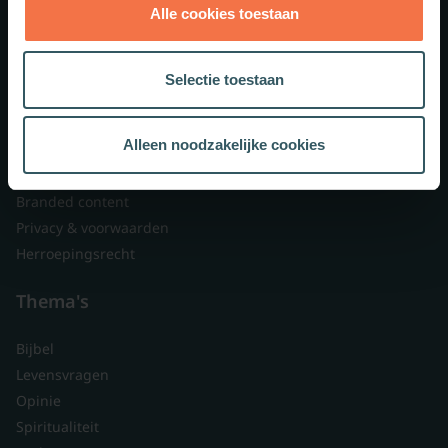
Alle cookies toestaan
Theologie.nl
Lid worden
Selectie toestaan
Over ons
Nieuwsbrieven
Alleen noodzakelijke cookies
Veelgestelde vragen
Contact
Branded content
Privacy & voorwaarden
Herroepingsrecht
Thema's
Bijbel
Levensvragen
Opinie
Spiritualiteit