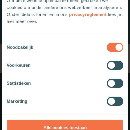
Om deze website optimaal te tonen, gebruiken we
cookies om onder andere ons webverkeer te analyseren.
Onder ‘details tonen’ en in ons
privacyreglement
lees je
hier meer over.
Toestemmingsselectie
Noodzakelijk
Voorkeuren
Statistieken
Meer weten?
Marketing
Schrijf je in voor onze nieuwsbrief.
Theologie.nl
Alle cookies toestaan