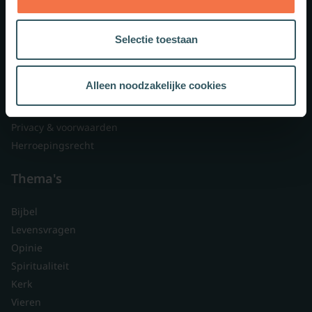
Lid worden
Over ons
Selectie toestaan
Nieuwsbrieven
Veelgestelde vragen
Alleen noodzakelijke cookies
Contact
Branded content
Privacy & voorwaarden
Herroepingsrecht
Thema's
Bijbel
Levensvragen
Opinie
Spiritualiteit
Kerk
Vieren