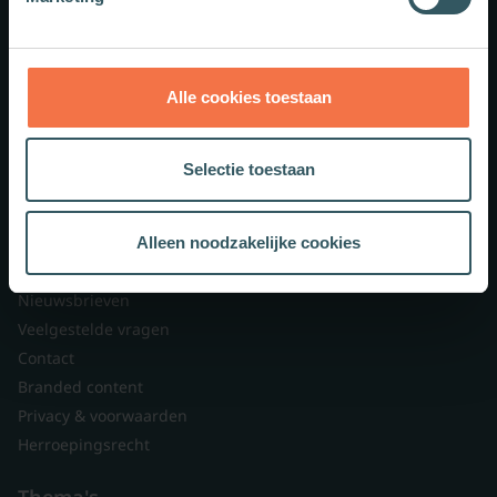
Meer weten?
Alle cookies toestaan
Schrijf je in voor onze nieuwsbrief.
Selectie toestaan
Theologie.nl
Lid worden
Alleen noodzakelijke cookies
Over ons
Nieuwsbrieven
Veelgestelde vragen
Contact
Branded content
Privacy & voorwaarden
Herroepingsrecht
Thema's