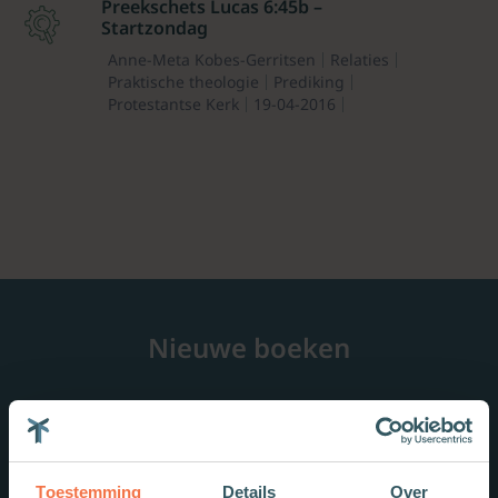
Preekschets Lucas 6:45b –
Startzondag
Anne-Meta Kobes-Gerritsen
Relaties
Praktische theologie
Prediking
Protestantse Kerk
19-04-2016
Nieuwe boeken
Toestemming
Details
Over