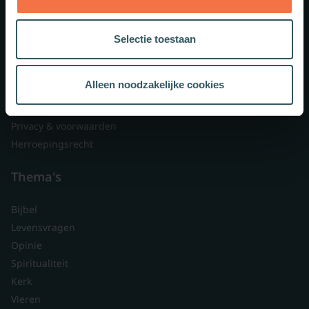
Lid worden
Over ons
Selectie toestaan
Nieuwsbrieven
Veelgestelde vragen
Alleen noodzakelijke cookies
Contact
Branded content
Privacy & voorwaarden
Herroepingsrecht
Thema's
Bijbel
Levensvragen
Opinie
Spiritualiteit
Kerk
Vieren