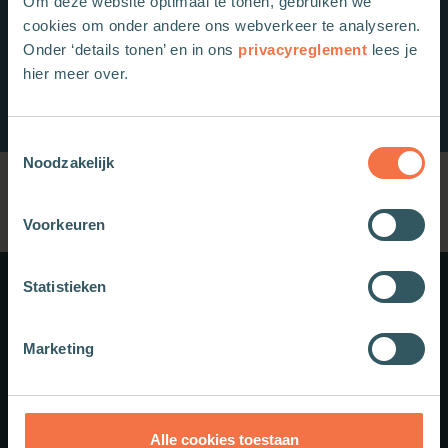
Om deze website optimaal te tonen, gebruiken we
cookies om onder andere ons webverkeer te analyseren.
Onder ‘details tonen’ en in ons
privacyreglement
lees je
hier meer over.
Toestemmingsselectie
Noodzakelijk
Voorkeuren
Statistieken
Meer weten?
Marketing
Schrijf je in voor onze nieuwsbrief.
Theologie.nl
Alle cookies toestaan