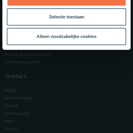
Lid worden
Over ons
Selectie toestaan
Nieuwsbrieven
Veelgestelde vragen
Alleen noodzakelijke cookies
Contact
Branded content
Privacy & voorwaarden
Herroepingsrecht
Thema's
Bijbel
Levensvragen
Opinie
Spiritualiteit
Kerk
Vieren