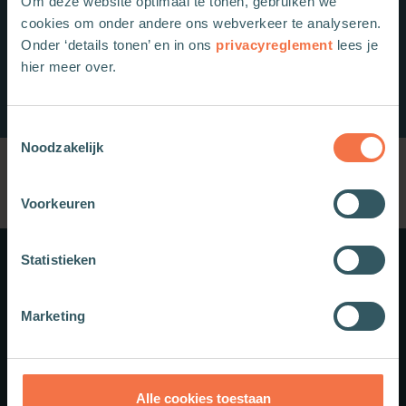
Om deze website optimaal te tonen, gebruiken we
cookies om onder andere ons webverkeer te analyseren.
Onder ‘details tonen’ en in ons
privacyreglement
lees je
hier meer over.
Toestemmingsselectie
Noodzakelijk
Voorkeuren
Statistieken
Meer weten?
Marketing
Schrijf je in voor onze nieuwsbrief.
Theologie.nl
Alle cookies toestaan