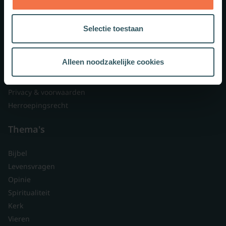
Lid worden
Over ons
Selectie toestaan
Nieuwsbrieven
Veelgestelde vragen
Alleen noodzakelijke cookies
Contact
Branded content
Privacy & voorwaarden
Herroepingsrecht
Thema's
Bijbel
Levensvragen
Opinie
Spiritualiteit
Kerk
Vieren