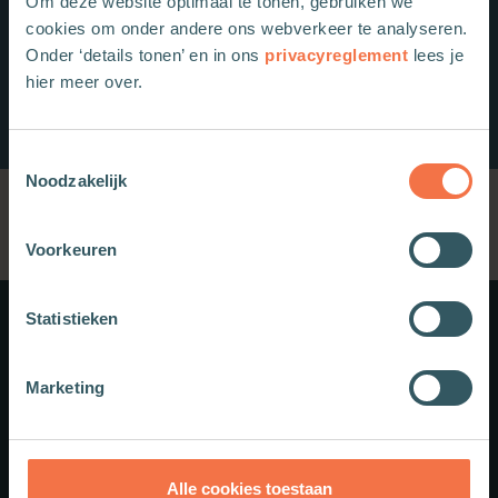
Om deze website optimaal te tonen, gebruiken we
cookies om onder andere ons webverkeer te analyseren.
Onder ‘details tonen’ en in ons
privacyreglement
lees je
hier meer over.
Toestemmingsselectie
Noodzakelijk
Voorkeuren
Statistieken
Meer weten?
Marketing
Schrijf je in voor onze nieuwsbrief.
Theologie.nl
Alle cookies toestaan