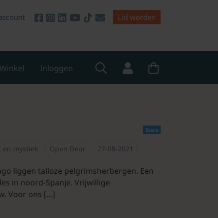
account
Lid worden
Winkel
Inloggen
Basis
it en mystiek
Open Deur
27-08-2021
ago liggen talloze pelgrimsherbergen. Een
les in noord-Spanje. Vrijwillige
uw. Voor ons […]