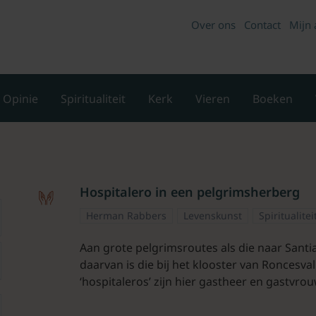
Over ons
Contact
Mijn 
Opinie
Spiritualiteit
Kerk
Vieren
Boeken
Hospitalero in een pelgrimsherberg
Herman Rabbers
Levenskunst
Spiritualite
Aan grote pelgrimsroutes als die naar Santi
daarvan is die bij het klooster van Roncesval
‘hospitaleros’ zijn hier gastheer en gastvro