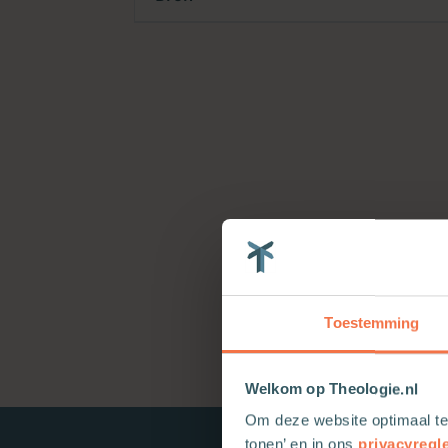
Toestemming
Welkom op Theologie.nl
Om deze website optimaal te
tonen’ en in ons
privacyregl