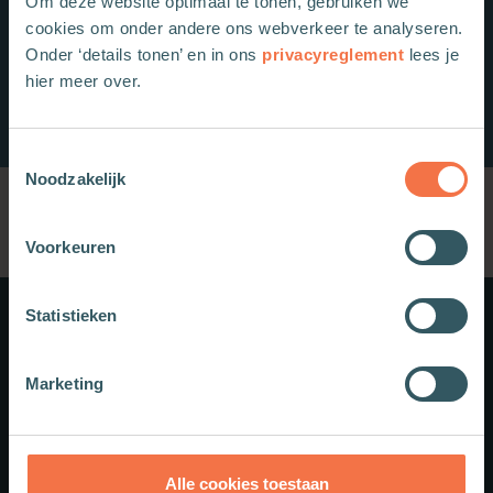
Om deze website optimaal te tonen, gebruiken we
cookies om onder andere ons webverkeer te analyseren.
Onder ‘details tonen’ en in ons
privacyreglement
lees je
hier meer over.
Toestemmingsselectie
Noodzakelijk
Voorkeuren
Statistieken
Meer weten?
Marketing
Schrijf je in voor onze nieuwsbrief.
Theologie.nl
Alle cookies toestaan