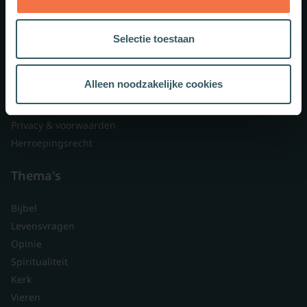
Lid worden
Over ons
Selectie toestaan
Nieuwsbrieven
Veelgestelde vragen
Alleen noodzakelijke cookies
Contact
Branded content
Privacy & voorwaarden
Herroepingsrecht
Thema's
Bijbel
Levensvragen
Opinie
Spiritualiteit
Kerk
Vieren