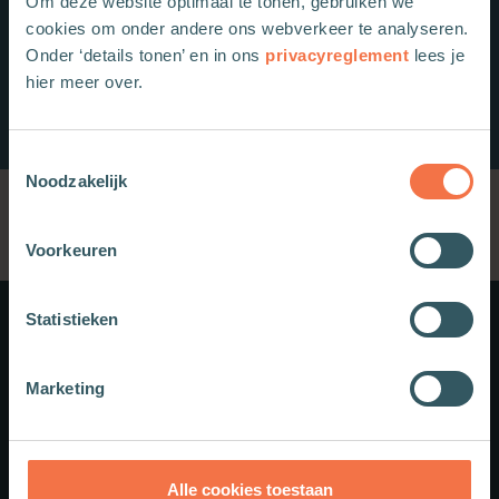
Om deze website optimaal te tonen, gebruiken we
cookies om onder andere ons webverkeer te analyseren.
Onder ‘details tonen’ en in ons
privacyreglement
lees je
hier meer over.
Toestemmingsselectie
Noodzakelijk
Voorkeuren
Statistieken
Meer weten?
Marketing
Schrijf je in voor onze nieuwsbrief.
Theologie.nl
Alle cookies toestaan