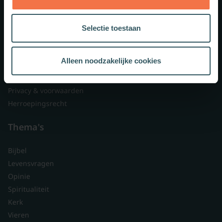
Lid worden
Over ons
Selectie toestaan
Nieuwsbrieven
Veelgestelde vragen
Alleen noodzakelijke cookies
Contact
Branded content
Privacy & voorwaarden
Herroepingsrecht
Thema's
Bijbel
Levensvragen
Opinie
Spiritualiteit
Kerk
Vieren