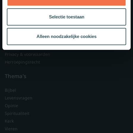
Lid worden
Over ons
Selectie toestaan
Nieuwsbrieven
Veelgestelde vragen
Alleen noodzakelijke cookies
Contact
Branded content
Privacy & voorwaarden
Herroepingsrecht
Thema's
Bijbel
Levensvragen
Opinie
Spiritualiteit
Kerk
Vieren