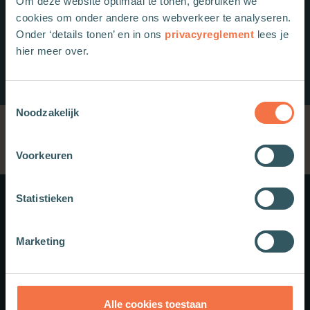
Om deze website optimaal te tonen, gebruiken we
cookies om onder andere ons webverkeer te analyseren.
Onder ‘details tonen’ en in ons
privacyreglement
lees je
hier meer over.
Toestemmingsselectie
Noodzakelijk
Voorkeuren
Statistieken
Meer weten?
Marketing
Schrijf je in voor onze nieuwsbrief.
Theologie.nl
Alle cookies toestaan