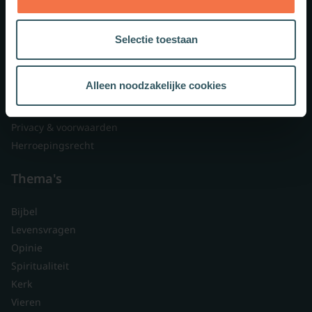
Lid worden
Over ons
Selectie toestaan
Nieuwsbrieven
Veelgestelde vragen
Alleen noodzakelijke cookies
Contact
Branded content
Privacy & voorwaarden
Herroepingsrecht
Thema's
Bijbel
Levensvragen
Opinie
Spiritualiteit
Kerk
Vieren