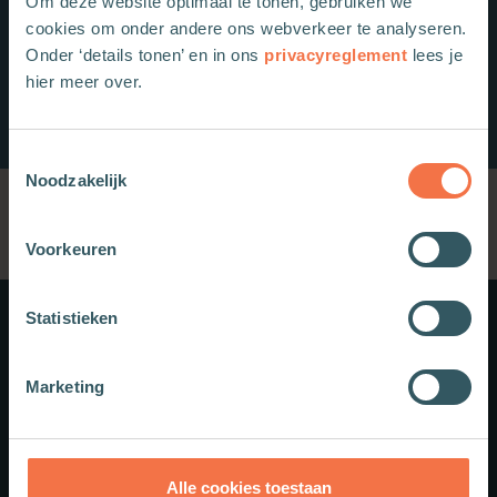
Om deze website optimaal te tonen, gebruiken we
cookies om onder andere ons webverkeer te analyseren.
Onder ‘details tonen’ en in ons
privacyreglement
lees je
hier meer over.
Toestemmingsselectie
Noodzakelijk
Voorkeuren
Statistieken
Meer weten?
Marketing
Schrijf je in voor onze nieuwsbrief.
Theologie.nl
Alle cookies toestaan