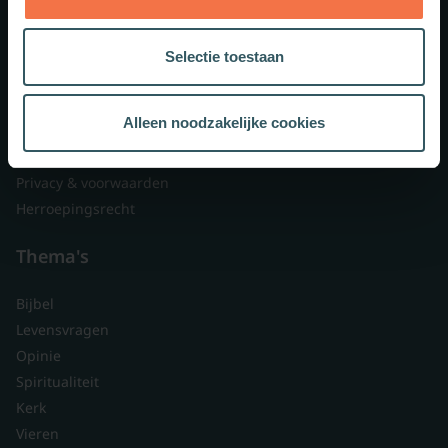
Lid worden
Over ons
Selectie toestaan
Nieuwsbrieven
Veelgestelde vragen
Alleen noodzakelijke cookies
Contact
Branded content
Privacy & voorwaarden
Herroepingsrecht
Thema's
Bijbel
Levensvragen
Opinie
Spiritualiteit
Kerk
Vieren