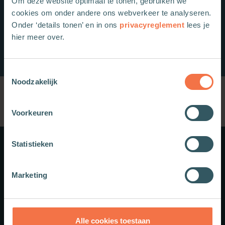
Om deze website optimaal te tonen, gebruiken we
cookies om onder andere ons webverkeer te analyseren.
Onder ‘details tonen’ en in ons
privacyreglement
lees je
hier meer over.
Toestemmingsselectie
Noodzakelijk
Voorkeuren
Statistieken
Meer weten?
Marketing
Schrijf je in voor onze nieuwsbrief.
Theologie.nl
Alle cookies toestaan