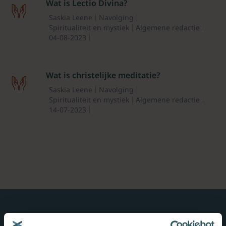
Wat is Lectio Divina?
Saskia Leene
Navolging
Spiritualiteit en mystiek
Algemene redactie
04-08-2023
Wat is christelijke meditatie?
Saskia Leene
Navolging
Spiritualiteit en mystiek
Algemene redactie
14-07-2023
Nieuwe boeken