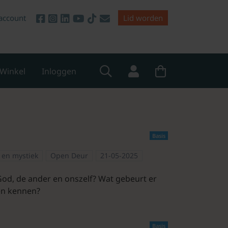
account
Lid worden
Winkel
Inloggen
Basis
t en mystiek
Open Deur
21-05-2025
God, de ander en onszelf? Wat gebeurt er
gen kennen?
Basis