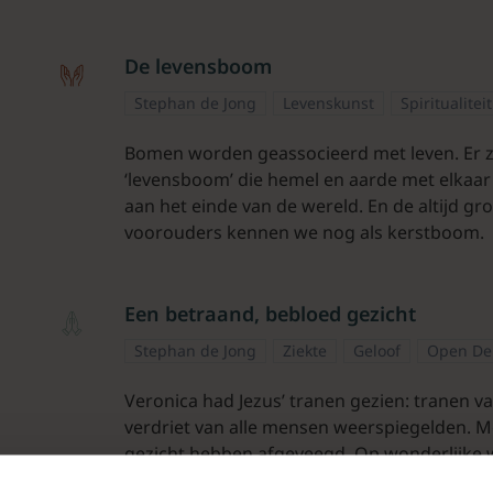
De levensboom
Stephan de Jong
Levenskunst
Spiritualitei
Bomen worden geassocieerd met leven. Er zi
‘levensboom’ die hemel en aarde met elkaar 
aan het einde van de wereld. En de altijd
voorouders kennen we nog als kerstboom.
Een betraand, bebloed gezicht
Stephan de Jong
Ziekte
Geloof
Open De
Veronica had Jezus’ tranen gezien: tranen van
verdriet van alle mensen weerspiegelden. M
gezicht hebben afgeveegd. Op wonderlijke wi
gelaat achter. De legende is virtuoos navert