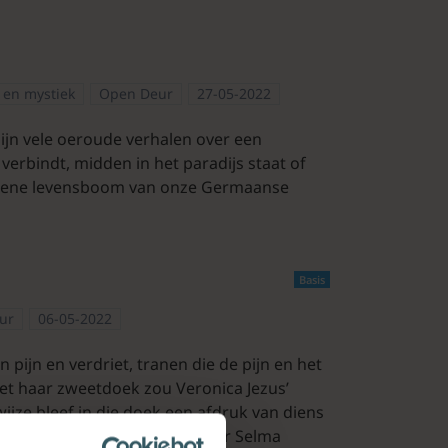
t en mystiek
Open Deur
27-05-2022
jn vele oeroude verhalen over een
verbindt, midden in het paradijs staat of
 groene levensboom van onze Germaanse
Basis
ur
06-05-2022
 pijn en verdriet, tranen die de pijn en het
et haar zweetdoek zou Veronica Jezus’
jze bleef in die doek een afdruk van diens
eld door de Zweedse schrijfster Selma