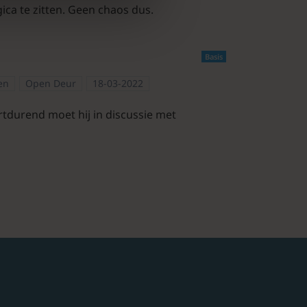
gica te zitten. Geen chaos dus.
Basis
n
en
Open Deur
18-03-2022
rtdurend moet hij in discussie met