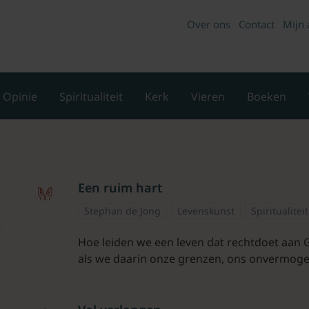
Over ons
Contact
Mijn 
Opinie
Spiritualiteit
Kerk
Vieren
Boeken
Een ruim hart
Stephan de Jong
Levenskunst
Spiritualitei
Hoe leiden we een leven dat rechtdoet aan 
als we daarin onze grenzen, ons onvermo