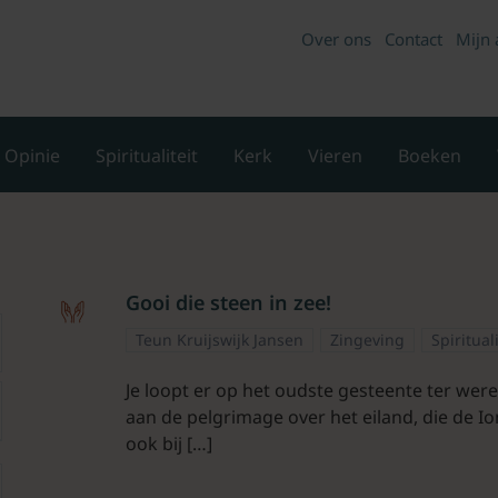
Over ons
Contact
Mijn 
Opinie
Spiritualiteit
Kerk
Vieren
Boeken
Gooi die steen in zee!
Teun Kruijswijk Jansen
Zingeving
Spiritual
Je loopt er op het oudste gesteente ter wer
aan de pelgrimage over het eiland, die de 
ook bij […]