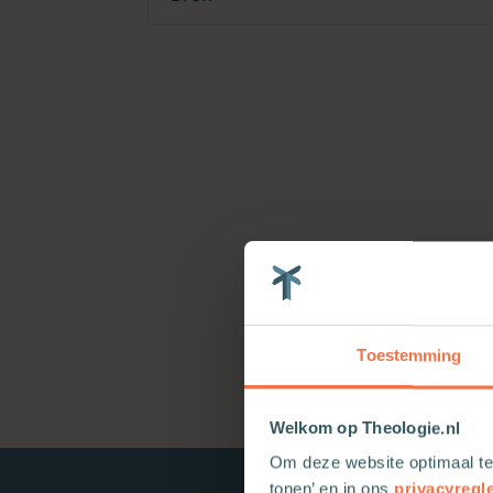
Toestemming
Welkom op Theologie.nl
Om deze website optimaal te
tonen’ en in ons
privacyregl