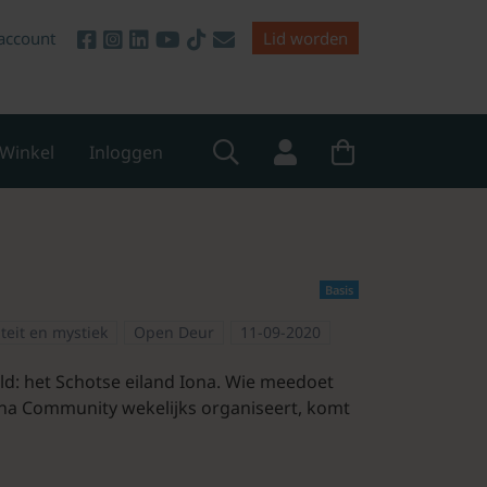
account
Lid worden
Winkel
Inloggen
Basis
iteit en mystiek
Open Deur
11-09-2020
eld: het Schotse eiland Iona. Wie meedoet
Iona Community wekelijks organiseert, komt