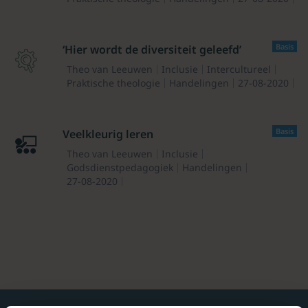
Basis
‘Hier wordt de diversiteit geleefd’
Theo van Leeuwen
Inclusie
Intercultureel
Praktische theologie
Handelingen
27-08-2020
Basis
Veelkleurig leren
Theo van Leeuwen
Inclusie
Godsdienstpedagogiek
Handelingen
27-08-2020