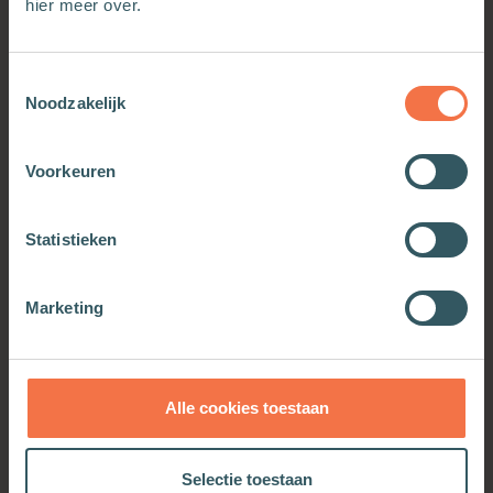
hier meer over.
Toestemmingsselectie
Noodzakelijk
Voorkeuren
Statistieken
Anders voelen, anders
Er is geen God en Philipse
Marketing
geloven
is zijn profeet
Meer informatie
Meer informatie
Alle cookies toestaan
Selectie toestaan