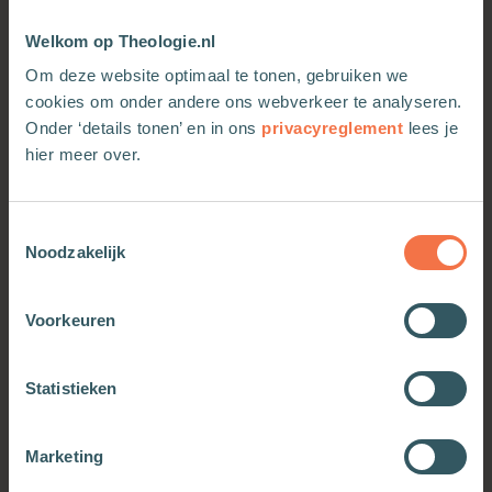
Welkom op Theologie.nl
Om deze website optimaal te tonen, gebruiken we
cookies om onder andere ons webverkeer te analyseren.
Onder ‘details tonen’ en in ons
privacyreglement
lees je
hier meer over.
Toestemmingsselectie
Geen dood en geen vrees
Wandelen
Noodzakelijk
Meer informatie
Meer informatie
Voorkeuren
Statistieken
Marketing