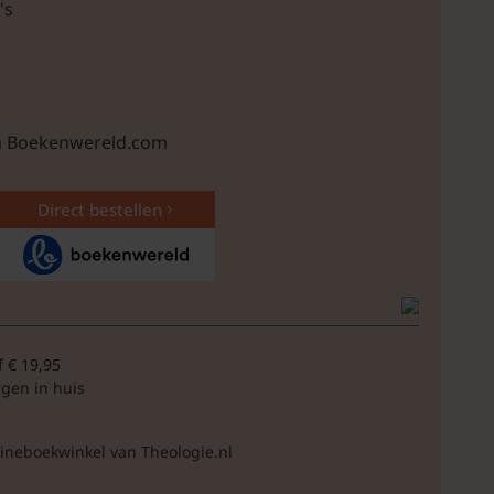
's
ia Boekenwereld.com
Direct bestellen
f € 19,95
rgen in huis
lineboekwinkel van Theologie.nl