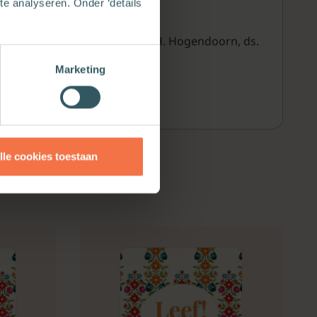
e analyseren. Onder ‘details
an Dam, ds. D.M. Heikoop, ds. C.H. Hogendoorn, ds.
Marketing
lle cookies toestaan