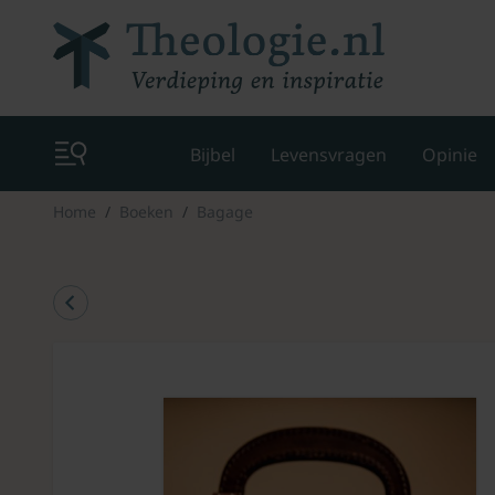
Bijbel
Levensvragen
Opinie
Home
Boeken
Bagage