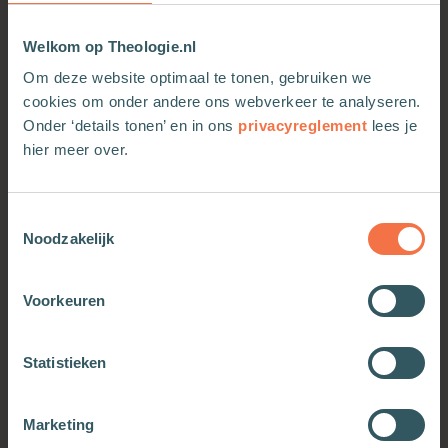
Welkom op Theologie.nl
Om deze website optimaal te tonen, gebruiken we
cookies om onder andere ons webverkeer te analyseren.
Onder ‘details tonen’ en in ons
privacyreglement
lees je
hier meer over.
Toestemmingsselectie
Bevrijd jezelf van angsten
Alles hier is welkom
Noodzakelijk
en oude gewoonten
Meer informatie
Meer informatie
Voorkeuren
Statistieken
Marketing