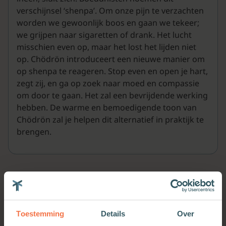
verschijnsel ‘shenpa’. Om onze pijn te verzachten
worden we gewoonlijk boos en gaan we tekeer;
we grijpen naar sigaretten of drank. Het lucht
misschien even op, maar het lost het lijden niet
op. Chödrön introduceert een nieuwe manier om
op shenpa te reageren. Stop even en open je hart,
zegt zij, en ga op zoek naar moed en compassie
om door te gaan. Het zal een bevrijdende werking
hebben. De warme en bemoedigende toon van
Chödrön zal je helpen dit alternatief in praktijk te
brengen.
Meer van deze auteur
Toestemming
Details
Over