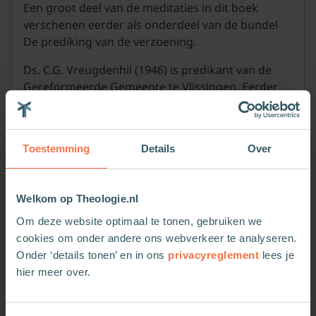
Een groot deel van de meditaties in dit boek
verschenen eerder als onderdeel van de bundel
De prediking van de verzoening.
Ds. C.G. Vreugdenhil (1946) is predikant van de
Gereformeerde Gemeente te Vlissingen. Eerder
was hij onder andere zendingspredikant op
Papua Nieuw Guinea.
Toestemming
Details
Over
Welkom op Theologie.nl
Meer van deze auteur
Om deze website optimaal te tonen, gebruiken we
cookies om onder andere ons webverkeer te analyseren.
Onder ‘details tonen’ en in ons
privacyreglement
lees je
hier meer over.