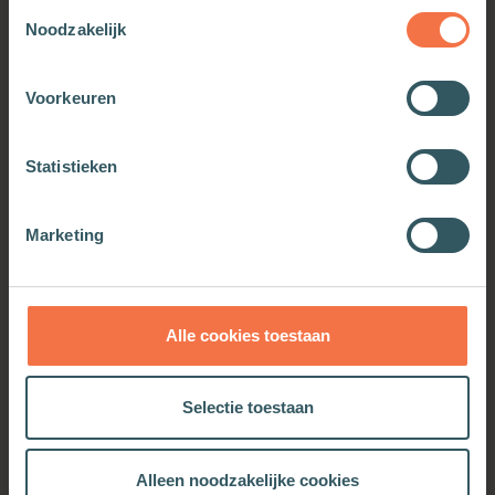
Toestemmingsselectie
Noodzakelijk
Voorkeuren
Pelgrimstocht
Statistieken
Meer informatie
Marketing
Alle cookies toestaan
OOK INTERESSANT
Selectie toestaan
Alleen noodzakelijke cookies