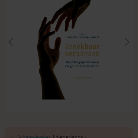
Vorige
Volg
H. Schaap-Jonker
| Nederlands |