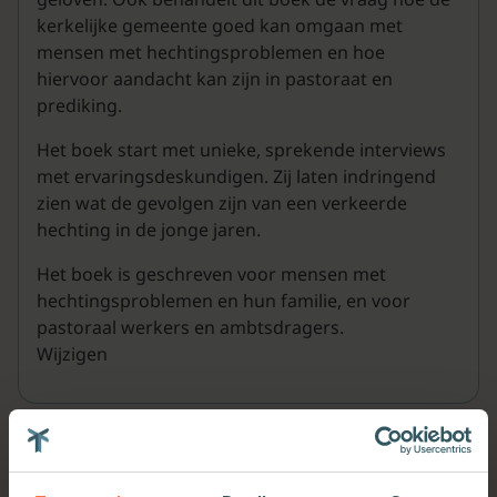
kerkelijke gemeente goed kan omgaan met
mensen met hechtingsproblemen en hoe
hiervoor aandacht kan zijn in pastoraat en
prediking.
Het boek start met unieke, sprekende interviews
met ervaringsdeskundigen. Zij laten indringend
zien wat de gevolgen zijn van een verkeerde
hechting in de jonge jaren.
Het boek is geschreven voor mensen met
hechtingsproblemen en hun familie, en voor
pastoraal werkers en ambtsdragers.
Wijzigen
Meer van deze auteur