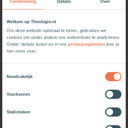
Toestemming
Details
Over
Welkom op Theologie.nl
Om deze website optimaal te tonen, gebruiken we
cookies om onder andere ons webverkeer te analyseren.
Onder ‘details tonen’ en in ons
privacyreglement
lees je
hier meer over.
Toestemmingsselectie
Noodzakelijk
Handboek pastoraat bij
Goed voor de geest
psychische problemen
Voorkeuren
Meer informatie
Meer informatie
Statistieken