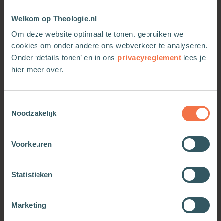
Welkom op Theologie.nl
Om deze website optimaal te tonen, gebruiken we
cookies om onder andere ons webverkeer te analyseren.
Onder ‘details tonen’ en in ons
privacyreglement
lees je
hier meer over.
Toestemmingsselectie
Max Lucado Agenda 2027
Max Lucado Agenda 2027
Noodzakelijk
Meer informatie
Meer informatie
Voorkeuren
Statistieken
Marketing