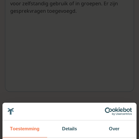
voor zelfstandig gebruik of in groepen. Er zijn
gesprekvragen toegevoegd.
Meer van deze auteur
Toestemming
Details
Over