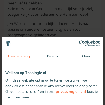
heen lief te hebben
• zie de wet van God als een maaltijd voor je ziel,
toegankelijk voor iedereen die Hem aanroept
Jen Wilkin is auteur en bijbeldocent. Het is haar
passie om anderen te zien uitgroeien tot
toegewijde volgelingen van
Jezus.
Toestemming
Details
Over
Welkom op Theologie.nl
Om deze website optimaal te tonen, gebruiken we
Meer van deze auteur
cookies om onder andere ons webverkeer te analyseren.
Onder ‘details tonen’ en in ons
privacyreglement
lees je
hier meer over.