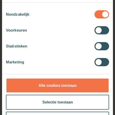
Toestemmingsselectie
Noodzakelijk
Voorkeuren
Statistieken
De tien woorden van
Thuis in het Woord
leven
Marketing
Meer informatie
Meer informatie
Alle cookies toestaan
OOK INTERESSANT
Selectie toestaan