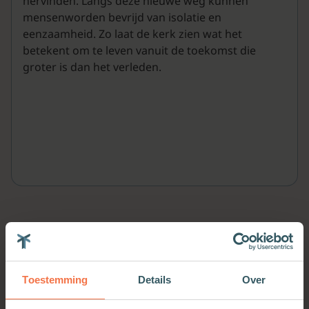
hervinden. Langs deze nieuwe weg kunnen
mensenworden bevrijd van isolatie en
eenzaamheid. Zo laat de kerk zien wat het
betekent om te leven vanuit de toekomst die
groter is dan het verleden.
Meer van deze auteur
Toestemming
Details
Over