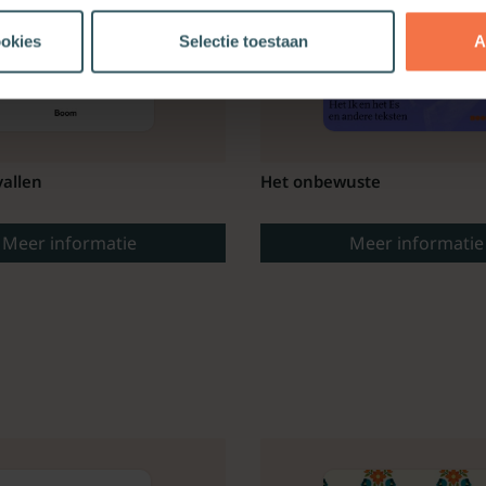
ookies
Selectie toestaan
A
allen
Het onbewuste
Meer informatie
Meer informatie