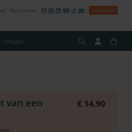
act
Mijn account
Lid worden
Inloggen
t van een
€ 14.90
ands |