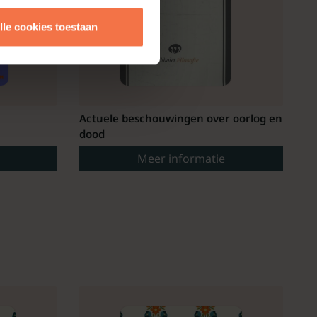
lle cookies toestaan
Actuele beschouwingen over oorlog en
dood
Meer informatie