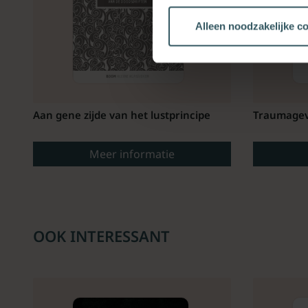
Alleen noodzakelijke c
Aan gene zijde van het lustprincipe
Traumagev
Meer informatie
OOK INTERESSANT