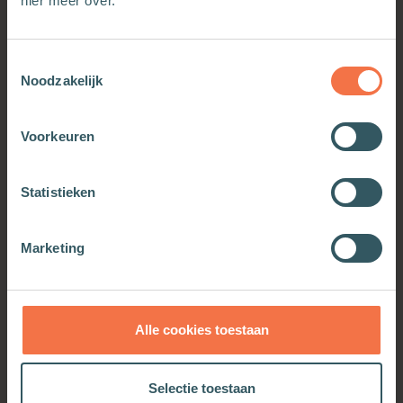
hier meer over.
Toestemmingsselectie
Noodzakelijk
Voorkeuren
Statistieken
De waarheid maakt vrij
Marketing
Meer informatie
Alle cookies toestaan
Selectie toestaan
OOK INTERESSANT