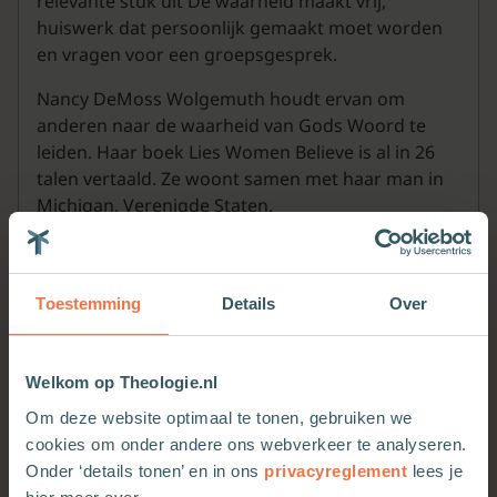
relevante stuk uit De waarheid maakt vrij,
huiswerk dat persoonlijk gemaakt moet worden
en vragen voor een groepsgesprek.
Nancy DeMoss Wolgemuth houdt ervan om
anderen naar de waarheid van Gods Woord te
leiden. Haar boek Lies Women Believe is al in 26
talen vertaald. Ze woont samen met haar man in
Michigan, Verenigde Staten.
Toestemming
Details
Over
Welkom op Theologie.nl
Om deze website optimaal te tonen, gebruiken we
cookies om onder andere ons webverkeer te analyseren.
Onder ‘details tonen’ en in ons
privacyreglement
lees je
Meer van deze auteur