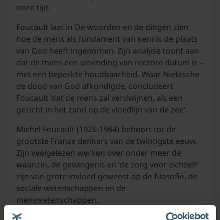
onze tijd.
Foucault laat in De woorden en de dingen zien
hoe de mens als fundament van kennis de plaats
van God heeft ingenomen. Zijn analyse toont aan
dat de mens een uitvinding van recente datum is –
met een beperkte houdbaarheid. Waar Nietzsche
de dood van God afkondigde, concludeert
Foucault ‘dat de mens zal verdwijnen, als een
gezicht in het zand op de vloedlijn van de zee’.
Michel Foucault (1926-1984) behoort tot de
grootste Franse denkers van de twintigste eeuw.
Zijn veelgelezen werken over onder meer de
waanzin, de gevangenis en ‘de zorg voor zichzelf’
zijn van grote invloed geweest op de filosofie, de
sociale wetenschappen en de
menswetenschappen.