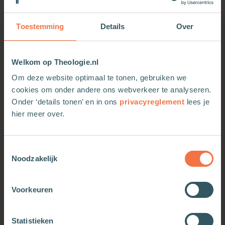
Toestemming
Details
Over
Meer van deze auteur
Welkom op Theologie.nl
Om deze website optimaal te tonen, gebruiken we
cookies om onder andere ons webverkeer te analyseren.
Onder ‘details tonen’ en in ons
privacyreglement
lees je
hier meer over.
Toestemmingsselectie
Noodzakelijk
De archeologie van het
De archeologie van het
Voorkeuren
weten
weten
Meer informatie
Meer informatie
Statistieken