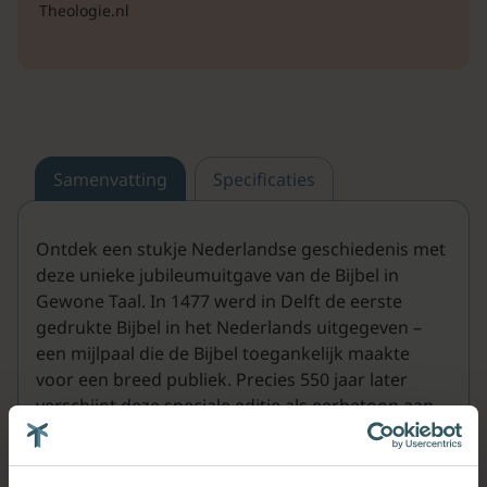
Theologie.nl
Samenvatting
Specificaties
Ontdek een stukje Nederlandse geschiedenis met
deze unieke jubileumuitgave van de Bijbel in
Gewone Taal. In 1477 werd in Delft de eerste
gedrukte Bijbel in het Nederlands uitgegeven –
een mijlpaal die de Bijbel toegankelijk maakte
voor een breed publiek. Precies 550 jaar later
verschijnt deze speciale editie als eerbetoon aan
dat moment.
De Bijbel is uitgevoerd in de heldere, begrijpelijke