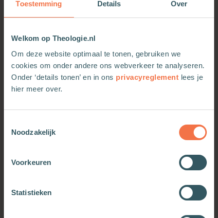
Toestemming
Details
Over
taal en heeft een exclusief omslag in Delfts Blauw,
ontworpen door Royal Delft. Daarnaast bevat
deze uitgave een extra katern waarin je meer leest
Welkom op Theologie.nl
over de bijzondere geschiedenis van de Delftse
Bijbel.
Om deze website optimaal te tonen, gebruiken we
cookies om onder andere ons webverkeer te analyseren.
Een prachtige editie met een bijzondere
Onder ‘details tonen’ en in ons
privacyreglement
lees je
combinatie van geschiedenis, vormgeving en
hier meer over.
leesbaarheid.
Toestemmingsselectie
Noodzakelijk
Voorkeuren
OOK INTERESSANT
Statistieken