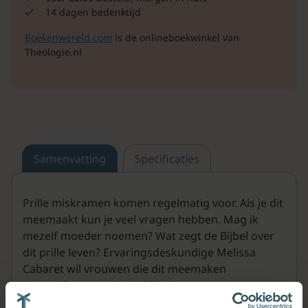
14 dagen bedenktijd
Boekenwereld.com
is de onlineboekwinkel van
Theologie.nl
Samenvatting
Specificaties
Prille miskramen komen regelmatig voor. Als je dit
meemaakt kun je veel vragen hebben. Mag ik
mezelf moeder noemen? Wat zegt de Bijbel over
dit prille leven? Ervaringsdeskundige Melissa
Cabaret wil vrouwen die dit meemaken
bemoedigen vanuit de Bijbel.