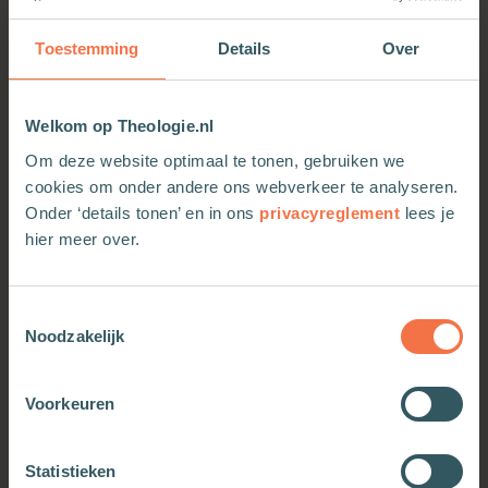
• 30 bijbelse overdenkingen en bemoedigingen
rondom een miskraam
Toestemming
Details
Over
• Met vragen als: kent God ons kindje, hoe kan ik
rouwen, mag ik (hoopvol) uitzien naar nieuw
leven?
Welkom op Theologie.nl
• persoonlijke ervaringen en inzichten van
Om deze website optimaal te tonen, gebruiken we
anderen
cookies om onder andere ons webverkeer te analyseren.
• praktische ruimte om de miskraam een plaats te
Onder ‘details tonen’ en in ons
privacyreglement
lees je
geven
hier meer over.
Melissa Cabaret-Wesselius (1990) is getrouwd,
moeder en ervaringsdeskundige wat betreft
miskramen. Melissa werkt als gezinsbegeleider en
Toestemmingsselectie
Noodzakelijk
het geloof speelt een belangrijke rol in haar leven.
Voorkeuren
OOK INTERESSANT
Statistieken