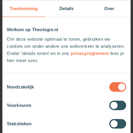
Maria van Magdala en Jezus zelf. Je ontdekt dat
Toestemming
Details
Over
twijfels en vragen er helemaal bij horen — en dat
ze kunnen leiden tot inzicht en verdieping.
Het boek is helder geschreven, vraagt geen
Welkom op Theologie.nl
voorkennis en is geschikt om alleen te lezen of
Om deze website optimaal te tonen, gebruiken we
samen met anderen. Ideaal voor wie wil
cookies om onder andere ons webverkeer te analyseren.
kennismaken met het geloof en op zoek is naar
Onder ‘details tonen’ en in ons
privacyreglement
lees je
betekenisvolle gesprekken en nieuwe inzichten.
hier meer over.
Toestemmingsselectie
Noodzakelijk
Voorkeuren
OOK INTERESSANT
Statistieken