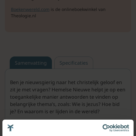
Boekenwereld.com
is de onlineboekwinkel van
Theologie.nl
Samenvatting
Specificaties
Ben je nieuwsgierig naar het christelijk geloof en
zit je met vragen? Hemelse Nieuwe helpt je op een
toegankelijke manier antwoorden te vinden op
belangrijke thema’s, zoals: Wie is Jezus? Hoe bid
je? En waarom is er lijden in de wereld?
In dit boek ga je samen op ontdekkingstocht met
bekende Bijbelse personen zoals David, Mozes,