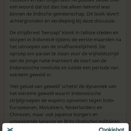
een woord dat tot dan toe alleen bekend was
binnen de Indische gemeenschap. Dit boek levert
achtergronden en verdieping bij deze discussie.
De strijdkreet ‘bersiap!’ klonk in talloze steden en
dorpen in Indonesië tijdens de eerste maanden na
het uitroepen van de onafhankelijkheid. De
oproep om paraat te staan voor de vrijheidsstrijd
van de jonge natie markeert de start van de
Indonesische revolutie en luidde een periode van
extreem geweld in.
‘Het geluid van geweld’ schetst de dynamiek van
het extreme geweld waarin Indonesische
strijdgroepen de wapens opnamen tegen Indo-
Europeanen, Molukkers, Nederlanders en
Chinezen, maar ook Japanse burgers en
ontwapende Japanse en Brits-(Indische) militairen.
Bovendien plaatst dit boek deze angstaanjagende