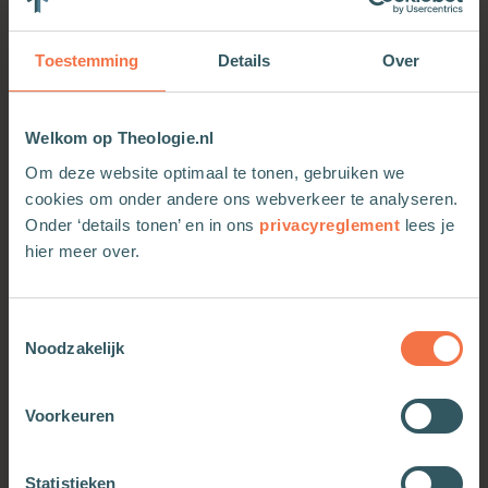
periode nadrukkelijk in het bredere kader van niet
alleen onderling Indonesisch geweld, maar ook
Toestemming
Details
Over
van geweld door Japanse, Britse en Nederlandse
zijde tegen Indonesische non-combattanten. Niet
alleen Java en Sumatra, maar ook de eilanden
Welkom op Theologie.nl
daarbuiten komen in dit boek aan de orde,
evenals het lastige vraagstuk van het vaststellen
Om deze website optimaal te tonen, gebruiken we
van slachtofferaantallen en de herontdekking’ van
cookies om onder andere ons webverkeer te analyseren.
de bersiap-periode in de jaren tachtig.
Onder ‘details tonen’ en in ons
privacyreglement
lees je
hier meer over.
Deze publicatie verschijnt dit najaar ook in het
Engels (‘Resonance of Violence’), isbn
9789463720892
Toestemmingsselectie
Noodzakelijk
Voorkeuren
Meer van deze auteur
Statistieken