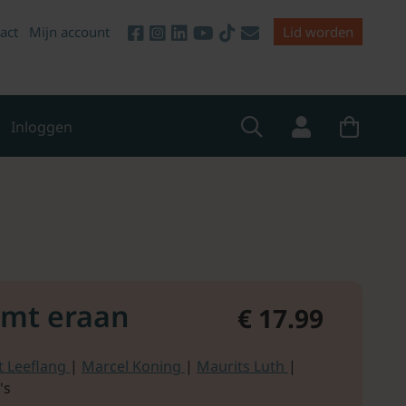
act
Mijn account
Lid worden
Inloggen
omt eraan
€ 17.99
t Leeflang
|
Marcel Koning
|
Maurits Luth
|
's