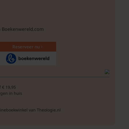
ia Boekenwereld.com
Reserveer nu
f € 19,95
rgen in huis
lineboekwinkel van Theologie.nl