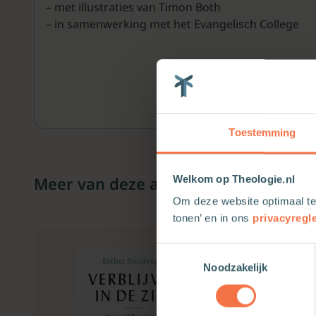
– met illustraties van Timon Both
– in samenwerking met het Evangelisch College
Toestemming
Meer van deze auteur
Welkom op Theologie.nl
Om deze website optimaal te
tonen’ en in ons
privacyregl
Toestemmingsselectie
Noodzakelijk