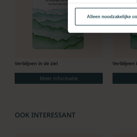
Alleen noodzakelijke c
Verblijven in de ziel
Verblijven 
Meer informatie
OOK INTERESSANT