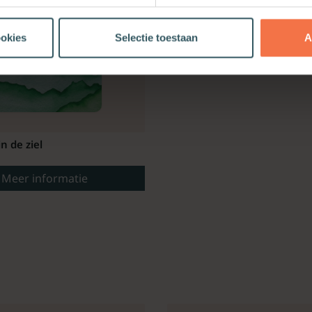
ookies
Selectie toestaan
A
in de ziel
Meer informatie