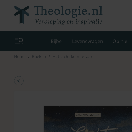
Bijbel
Levensvragen
Opinie
Home
Boeken
Het Licht komt eraan