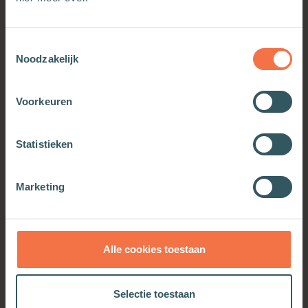
Toestemmingsselectie
Noodzakelijk
Voorkeuren
Statistieken
Het moederhart van God
Marketing
Meer informatie
Alle cookies toestaan
Selectie toestaan
OOK INTERESSANT