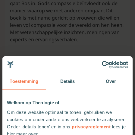
gaat Bos in. Gods compassie beïnvloedt ook de
manier waarop we met anderen omgaan. Dit
boek is met name gericht op vrouwen die willen
leven vol compassie voor de wereld om hen heen.
Met wetenschappelijke inzichten, meningen van
experts en ervaringsverhalen.
Toestemming
Details
Over
Welkom op Theologie.nl
Om deze website optimaal te tonen, gebruiken we
cookies om onder andere ons webverkeer te analyseren.
Onder ‘details tonen’ en in ons
privacyreglement
lees je
Meer van deze auteur
hier meer over.